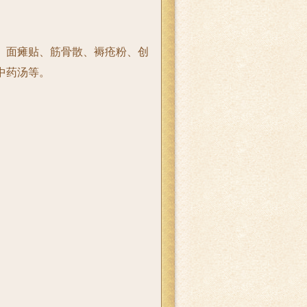
、面瘫贴、
筋骨散、褥疮粉、创
中药汤等。