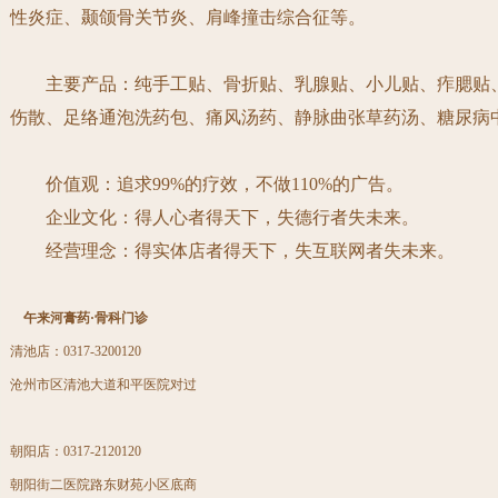
性炎症、颞颌骨关节炎、肩峰撞击综合征等。
主要产品：
纯手工贴
、
骨折贴、
乳腺贴、小儿贴、
痄腮贴
伤散、
足络通泡洗药包、痛风汤药、静脉曲张草药汤、糖尿病
价值观：追求
99%
的疗效，不做
110%
的广告。
企业文化：得人心者得天下，失德行者失未来。
经营理念：得实体店者得天下，失互联网者失未来。
午来河
膏药
·骨科门诊
清池店：0317-3200120
沧州市区清池大道和平医院对过
朝阳店：0317-2120120
朝阳街二医院路东财苑小区底商