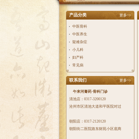
产品分类
更多>>
中医骨科
中医养生
疑难杂症
小儿科
妇产科
常见病
联系我们
更多>>
午来河
膏药
·骨科门诊
清池店：0317-3200120
沧州市区清池大道和平医院对过
朝阳店：0317-2120120
朝阳街二医院路东财苑小区底商