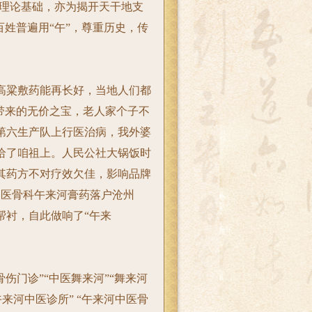
医理论基础，亦为揭开天干地支
百姓普遍用“午”，尊重历史，传
粱敷药能再长好，当地人们都
带来的无价之宝，老人家个子不
第六生产队上行医治病，我
外婆
给了咱祖上。人民公社大锅饭时
其药方不对疗效欠佳，影响品牌
中医骨科午来河膏药落户沧州
帮衬，自此做响了“午来
骨伤门诊”
“中医舞来河”
“舞来河
午来河中医诊所” “午来河中医骨