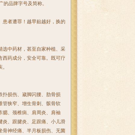
广的
品牌
字号及简称。
患者遭罪！越早贴越好，换的
选中药材，甚至自家种植、采
含西药成分，安全可靠。既可疗
疾。
跌扑损伤、崴脚闪腰、
肋骨损
椎管狭窄、增生骨刺、髌骨软
痄腮、颈椎病、肩周炎、肩袖
腱炎、跟腱炎、足跟痛、小儿滑
坐骨神经痛、半月板损伤、无菌