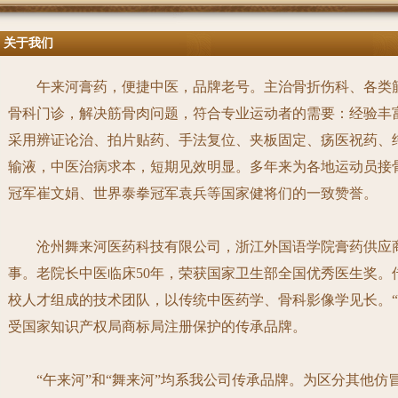
关于我们
午来河膏药，
便捷中医，品牌老号。
主治骨折伤科、各类
骨科门诊，解决筋骨肉问题，符合专业运动者的需要：经验丰
采用辨证论治、拍片贴药、手法复位、夹板固定、疡医祝药、
输液，中医治病求本，短期见效明显。多年来为各地运动员接
冠军崔文娟、世界泰拳冠军袁兵等国家健将们的一致赞誉。
沧州舞来河医药科技有限公司，
浙江外国语学院膏药供应
事。老院长中医临床
50
年，荣获国家卫生部全国优秀医生奖。
校人才组成的技术团队，以传统中医药学、骨科影像学见长。“
受国家
知识产权局
商标局注册保护的传承品牌。
“午来河”和“舞来河”均系我公司传承品牌。为区分其他仿冒