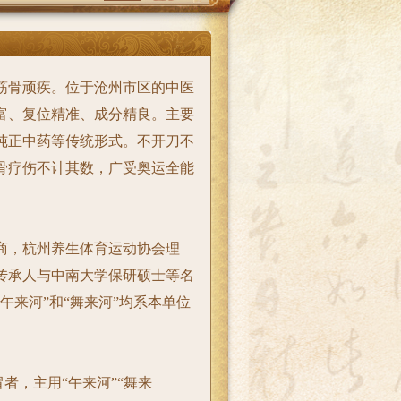
筋骨顽疾。位于沧州市区的
中医
富、复位精准、成分精良。主要
纯正中药等传统形式。不开刀不
骨疗伤不计其数，广受奥运全能
商，杭州养生体育运动协会理
传承人与中南大学保研硕士等名
午来河”和“舞来河”均系本单位
者，主用“午来河”“舞来