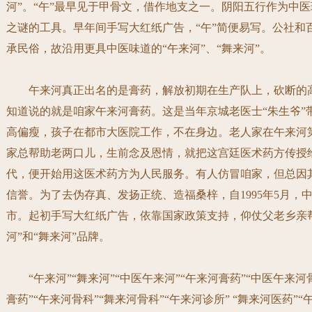
河”。“午”最早见于甲骨文，借作地支之一。阴阳五行作为中
之谜的工具。早年间手写大红纸广告，“午”简便易写。公社和
承民俗，故沿用更具中医味道的“午来河”、“舞来河”。
午来河真正出名的是膏药，解放初期在生产队上，砍断的高
知道说的就是咱家午来河膏药。这是当年京城老医士“朱生爷”
高偏瘦，孩子在都市大医院工作，不在身边。老人家在午来河
家总帮助老两口儿，
生前念及恩情，就把这宫廷医术药方传授
代，便
开始用这医术药方为人民服务。有人仿冒咱家，但总因
信誉。为了去伪存真、发扬正统、造福桑梓，自
1995
年
5
月，
市。起初手写大红纸广告，依靠国家政策支持，仰仗父老乡亲
河”和“舞来河”品牌。
“午来河”“舞来河”“中医午来河”“午来河膏药”
“中医午来河
膏药”
“午来河骨科”
“舞来河骨科”“午来河诊所” “舞来河医药”“