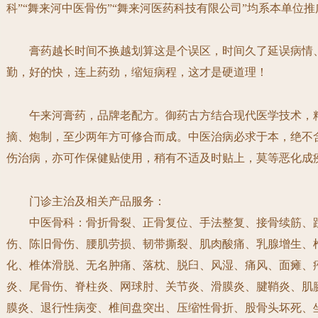
科”
“舞来河中医骨伤”
“舞来河医药科技有限公司”均系本单位推
膏药越长时间不换越划算这是个误区，时间久了延误病情、
勤，好的快，连上药劲，缩短病程，这才是硬道理！
午来河膏药，品牌老配方。御药古方结合现代医学技术，精
摘、炮制，至少两年方可修合而成。中医治病必求于本，绝不
伤治病，亦可作保健贴使用，稍有不适及时贴上，莫等恶化成
门诊主治及相关产品服务：
中医骨科：
骨折骨裂、
正骨复位、手法整复、接骨续筋、
伤、
陈旧骨伤、腰肌劳损、韧带撕裂、肌肉酸痛、乳腺增生、
化、椎体滑脱、无名肿痛、落枕、脱臼、风湿、痛风、面瘫、
炎、尾骨伤、脊柱炎、网球肘、关节炎、滑膜炎、腱鞘炎、肌
膜炎、退行性病变、椎间盘突出、压缩性骨折、股骨头坏死、